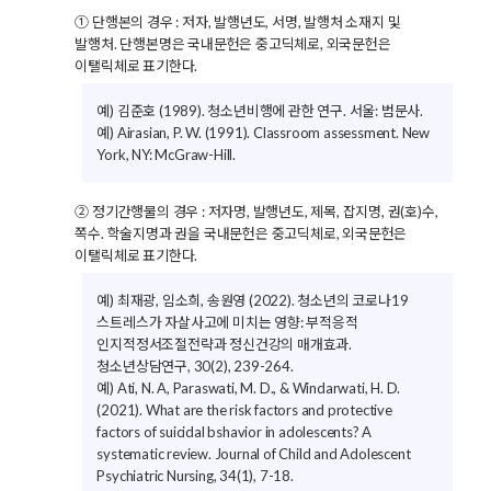
① 단행본의 경우 : 저자, 발행년도, 서명, 발행처 소재지 및
발행처. 단행본명은 국내문헌은 중고딕체로, 외국문헌은
이탤릭체로 표기한다.
예) 김준호 (1989). 청소년비행에 관한 연구. 서울: 범문사.
예) Airasian, P. W. (1991). Classroom assessment. New
York, NY: McGraw-Hill.
② 정기간행물의 경우 : 저자명, 발행년도, 제목, 잡지명, 권(호)수,
쪽수. 학술지명과 권을 국내문헌은 중고딕체로, 외국문헌은
이탤릭체로 표기한다.
예) 최재광, 임소희, 송원영 (2022). 청소년의 코로나19
스트레스가 자살사고에 미치는 영향: 부적응적
인지적정서조절전략과 정신건강의 매개효과.
청소년상담연구, 30(2), 239-264.
예) Ati, N. A, Paraswati, M. D., & Windarwati, H. D.
(2021). What are the risk factors and protective
factors of suicidal bshavior in adolescents? A
systematic review. Journal of Child and Adolescent
Psychiatric Nursing, 34(1), 7-18.