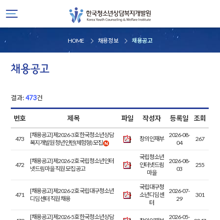
HOME
채용정보
채용공고
채용공고
결과:
473
건
번호
제목
파일
작성자
등록일
조회
[채용공고] 제2026-3호 한국청소년상담
2026-08-
473
창의인재부
267
복지개발원 청년인턴(체험형) 모집
04
국립청소년
[채용공고] 제2026-2호 국립청소년인터
2026-08-
472
인터넷드림
255
넷드림마을 직원 모집 공고
03
마을
국립대구청
[채용공고] 제2026-2호 국립대구청소년
2026-07-
471
소년디딤센
301
디딤센터 직원 채용
29
터
[채용공고] 제2026-5호 한국청소년상담
2026-05-