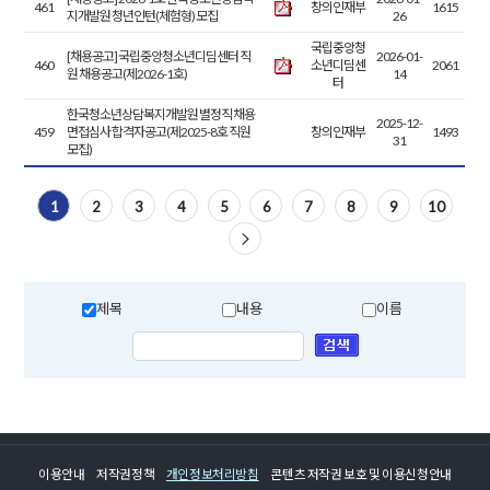
461
창의인재부
1615
지개발원 청년인턴(체험형) 모집
26
국립중앙청
[채용공고] 국립중앙청소년디딤센터 직
2026-01-
460
소년디딤센
2061
원 채용공고(제2026-1호)
14
터
한국청소년상담복지개발원 별정직 채용
2025-12-
459
면접심사 합격자공고(제2025-8호 직원
창의인재부
1493
31
모집)
1
2
3
4
5
6
7
8
9
10
다음으로
제목
내용
이름
이용안내
저작권정책
개인정보처리방침
콘텐츠 저작권 보호 및 이용신청안내