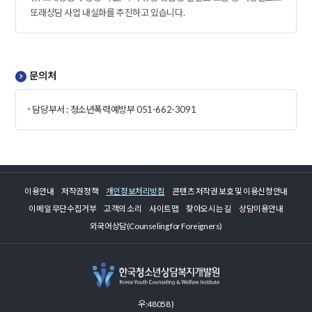
또래상담 사업 내실화를 추진하고 있습니다.
문의처
담당부서 : 청소년폭력예방부 051-662-3091
이용안내
저작권정책
개인정보처리방침
콘텐츠 저작권 보호 및 이용신청안내
이메일 무단수집거부
고객의 소리
사이트맵
찾아오시는 길
상담이용안내
외국어상담(Counseling for Foreigners)
우:48058 )