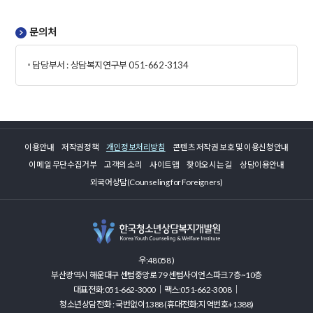
문의처
담당부서 : 상담복지연구부 051-662-3134
이용안내
저작권정책
개인정보처리방침
콘텐츠 저작권 보호 및 이용신청안내
이메일 무단수집거부
고객의 소리
사이트맵
찾아오시는 길
상담이용안내
외국어상담(Counseling for Foreigners)
우:48058 )
부산광역시 해운대구 센텀중앙로 79 센텀사이언스파크 7층~10층
대표전화:051-662-3000｜팩스:051-662-3008｜
청소년상담전화 : 국번없이1388 (휴대전화:지역번호+1388)