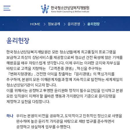
HOME
정보공개
윤리경영
윤리헌장
윤리헌장
한국청소년상담복지개발원은 모든 청소년들에게 최고품질의 프로그램을
보급하고 최상의 상담서비스를 제공함으로써 청소년 건전 육성에 많은 기여를
해왔음을 매우 자랑스럽게 생각합니다. 이제 우리는 이러한 긍지와 자부심을
바탕으로 고객을 지향하는 『고객존중 경영』, 혁신을 추구하는
『변화지향경영』, 건전한 이익을 창출하는『윤리경영』의 핵심가치를
추구하여, 본원의 모든 이해관계자들과 함께 지속적으로 발전하는 세계제일의
청소년상담기관이 되고자 합니다.
이를 위해서는 공정하고 투명한 윤리문화 정착이 필수요건임을 인식하고 본원
모든 임직원이 지켜야 할 올바른 행동과 가치판단의 기준으로 윤리강령을
제정하고 실천을 다짐합니다.
하나
우리는 본원의 비전을 공유하고, 도덕적이고 진취적인 정신으로 사명을
완수하며 높은 윤리적 가치관을 바탕으로 제반 법규를 준수하면서
공정하고 성실하게 업무를 수행한다.