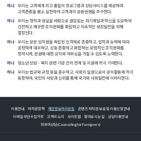
하나
우리는 고객에게 최고 품질의 프로그램과 상담서비스를 제공하며
고객존중을 몸소 실천하여 고객과의 공동번영을 추구한다.
하나
우리는 정직과 성실을 바탕으로 끊임없는 자기계발과 혁신을 도모하여
건전하고 깨끗한 조직문화를 확립하고 지속적인 성장발전을 위해
앞장선다.
하나
우리는 모든 임직원을 독립된 인격체로 존중하고, 업적과 능력에 따라
공정하게 대우하고, 상호 존중하고 화합하는 모범적인 조직문화를
정착시켜, 본원에 대한 긍지와 자부심을 가질 수 있도록 노력한다.
하나
청소년 상담ㆍ복지 관련 기관 간의 연계 및 지원에 적극 기여한다.
하나
우리는 법규와 규정 등을 준수하고, 사회의 일원으로서 공익활동에 적극
동참하여, 국민의 사랑과 신뢰를 통해 국가와 사회발전에 이바지한다.
이용안내
저작권정책
개인정보처리방침
콘텐츠 저작권 보호 및 이용신청안내
이메일 무단수집거부
고객의 소리
사이트맵
찾아오시는 길
상담이용안내
외국어상담(Counseling for Foreigners)