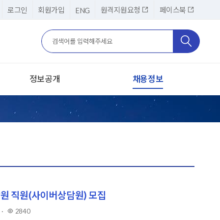
로그인
회원가입
원격지원요청
페이스북
ENG
검색어
검색
검색
정보공개
채용정보
정보공개제도안내
채용공고
정보공개청구
채용제도
사전정보공표
인사제도
공공데이터 개방
입사지원(본원)
경영공시
입사지원(재택 사이버상담원)
발원 직원(사이버상담원) 모집
기부금품 모금 및 활용실적
·
2840
조회
사업실명제