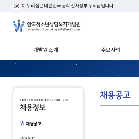
이 누리집은 대한민국 공식 전자정부 누리집입니다.
개발원 소개
주요사업
인사말
청소년안전망운영사업
역대 기관장
청소년안전망시스템
운영·관리
설립목적 및 주요업무
채용공고
학교밖청소년지원사업
EMPLOYMENT INFORMATION
연혁
채용정보
디지털미디어 피해 청소년
회복 지원 사업
경영전략
채용공고
청소년폭력예방지원사업
조직도
청소년 상담복지 연구개발
사이버 홍보관
채용제도