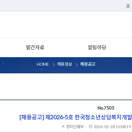
홈
발간자료
알림마당
연구보고서
공지사항
HOME
채용정보
채용공고
청소년상담 이슈페이퍼·브리프
보도자료
카드뉴스
언론에 비친 KYCI
발간물 검색
전국민 온라인 상담 교육
청소년 상담연구
청소년지도자 연수일정
No.7505
[채용공고] 제2026-5호 한국청소년상담복지개
사회공헌활동
창의인재부
작성자
·
2026-05-28 10:08:19
게시일
유관기관소식