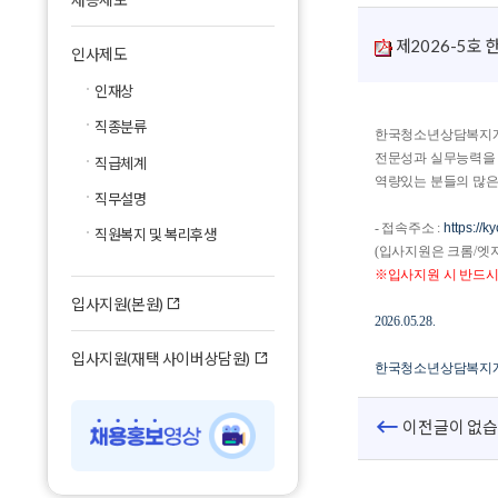
청소년상담사
찾아오시는 길
제2026-5호
인사제도
자격연수·보수교육사업
고객의소리
인재상
직무연수사업
직종분류
한국청소년상담복지
전문상담사업
전문성과 실무능력을 
직급체계
역량있는 분들의 많은
청소년 권리교육 사업
직무설명
청소년복지시설 내실화 사업
- 접속주소 :
https://k
직원복지 및 복리후생
(입사지원은 크롬/엣
지역센터 안내
※입사지원 시 반드시
입사지원(본원)
2026.05.28.
입사지원(재택 사이버상담원)
한국청소년상담복지
이전글이 없습