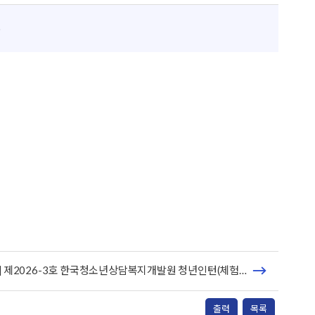
입찰정보 및 계약현황
)
고객만족경영
윤리경영
인권경영
신고센터
[채용공고] 제2026-3호 한국청소년상담복지개발원 청년인턴(체험형) 모집
출력
목록