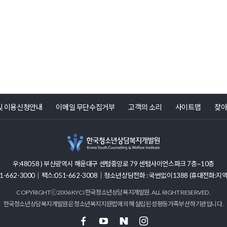
및 이용신청안내
이메일 무단수집거부
고객의 소리
사이트맵
찾아
우:48058 )
부산광역시 해운대구 센텀중앙로 79 센텀사이언스파크 7층~10층
-662-3000｜팩스:051-662-3008｜
청소년상담전화 : 국번없이1388 (휴대전화:지역
COPYRIGHTⓒ 2006 KYCI 한국청소년상담복지개발원. ALL RIGHT RESERVED.
한국청소년상담복지개발원은 청소년복지지원법에 의해 설립된 성평등가족부 산하기관입니다.
페이스북
유튜브
블로그
인스타그램