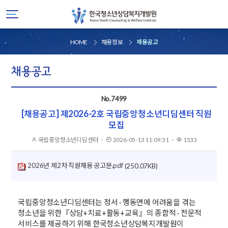
HOME
채용정보
채용공고
채용공고
No.7499
[채용공고] 제2026-2호 국립중앙청소년디딤센터 직원
모집
국립중앙청소년디딤센터
작성자
·
2026-05-13 11:09:31
게시일
·
1533
조회
2026년 제2차 직원채용 공고문.pdf
(250.07KB)
국립중앙청소년디딤센터는 정서 · 행동면에 어려움을 겪는
청소년을 위한『상담+치료+활동+교육』의 종합적 · 전문적
서비스를 제공하기 위해 한국청소년상담복지개발원이