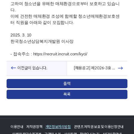
고하여 청소년을 유해한 매체환경으로부터 보호하고 있습니
다.
이에 건전한 매체환경 조성에 함께할 청소년매체환경보호센
터 직원을 아래와 같이 모집합니다.
2025. 3. 10
한국청소년상담복지개발원 이사장
- 접속주소 :
https://recruit.incruit.com/kyci/
이전글이 없습니다.
[채용공고] 제2026-3호 한국청소년상담복지개발원 청년인턴(체험형) 모집
출력
목록
이용안내
저작권정책
개인정보처리방침
콘텐츠 저작권 보호 및 이용신청안내
이메일 무단수집거부
고객의 소리
사이트맵
찾아오시는 길
상담이용안내