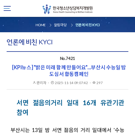
HOME
알림마당
언론에 비친 KYCI
언론에 비친 KYCI
No.7421
[KPI뉴스] "밝은 미래 함께 만들어요"…부산시 수능일 밤
도심서 합동캠페인
관리자
작성자
·
2025-11-14 09:07:42
게시일
·
297
조회
서면 젊음의거리 일대 16개 유관기관
참여
부산시는 13일 밤 서면 젊음의 거리 일대에서 '수능