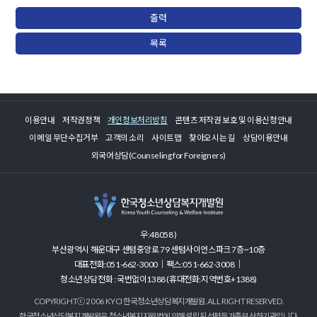
출력
목록
이용안내
저작권정책
개인정보처리방침
콘텐츠 저작권 보호 및 이용신청안내
이메일 무단수집거부
고객의 소리
사이트맵
찾아오시는 길
상담이용안내
외국어상담(Counseling for Foreigners)
우:48058 )
부산광역시 해운대구 센텀중앙로 79 센텀사이언스파크 7층~10층
대표전화:051-662-3000｜팩스:051-662-3008｜
청소년상담전화 : 국번없이1388 (휴대전화:지역번호+1388)
COPYRIGHTⓒ 2006 KYCI 한국청소년상담복지개발원. ALL RIGHT RESERVED.
한국청소년상담복지개발원은 청소년복지지원법에 의해 설립된 성평등가족부 산하기관입니다.