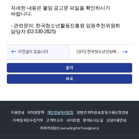
자세한 내용은 붙임 공고문 파일을 확인하시기
바랍니다.
- 관련문의
: 한국청소년활동진흥원 임원추천위원회
담당자 (
02-330-2825)
이전글이 없습니다.
[공지] 한국청소년상담복지개발원 비상임감사 초빙공고
출력
목록
이용안내
저작권정책
개인정보처리방침
콘텐츠 저작권 보호 및 이용신청안내
이메일 무단수집거부
고객의 소리
사이트맵
찾아오시는 길
상담이용안내
외국어상담(Counseling for Foreigners)