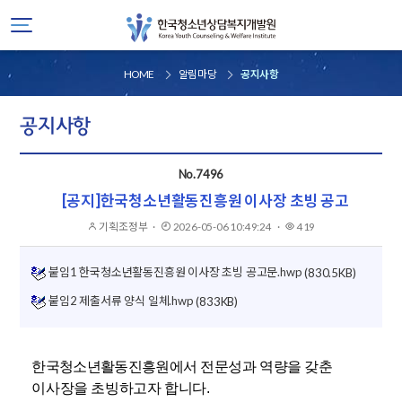
HOME
알림마당
공지사항
공지사항
No.7496
[공지]한국청소년활동진흥원 이사장 초빙 공고
기획조정부
작성자
·
2026-05-06 10:49:24
게시일
·
419
조회
붙임1 한국청소년활동진흥원 이사장 초빙 공고문.hwp
(830.5KB)
붙임2 제출서류 양식 일체.hwp
(833KB)
한국청소년활동진흥원에서
전문성과 역량을 갖춘
이사장을 초빙하고자 합니다.