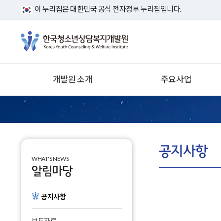
이 누리집은 대한민국 공식 전자정부 누리집입니다.
개발원 소개
주요사업
인사말
청소년안전망운영사업
역대 기관장
청소년안전망시스템
운영·관리
설립목적 및 주요업무
공지사항
학교밖청소년지원사업
WHAT'S NEWS
연혁
알림마당
디지털미디어 피해 청소년
회복 지원 사업
경영전략
공지사항
청소년폭력예방지원사업
조직도
청소년 상담복지 연구개발
사이버 홍보관
보도자료