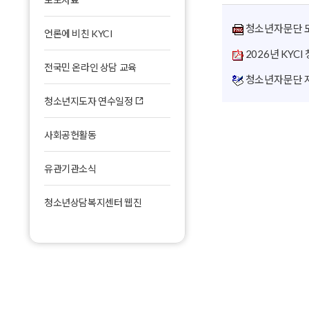
청소년상담사
찾아오시는 길
청소년자문단 모
언론에 비친 KYCI
자격연수·보수교육사업
고객의소리
2026년 KYC
직무연수사업
전국민 온라인 상담 교육
청소년자문단 지
전문상담사업
청소년지도자 연수일정
청소년 권리교육 사업
사회공헌활동
청소년복지시설 내실화 사업
지역센터 안내
유관기관소식
청소년상담복지센터 웹진