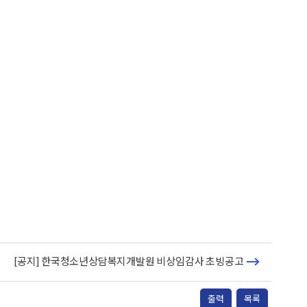
[공지] 한국청소년상담복지개발원 비상임감사 초빙공고
출력
목록