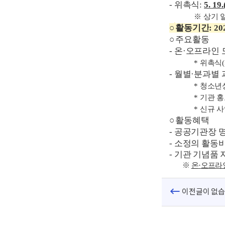
-
위촉식
:
5. 19.
※
상기 
○
활동기간
: 20
○
주요활동
-
온
·
오프라인 
*
위촉식
-
월별
·
분과별 
*
청소년상
*
기관 홍
*
신규 사
○
활동혜택
-
공공기관장 명
-
소정의 활동비
-
기관 기념품 
※
온
·
오프라인
이전글이 없습