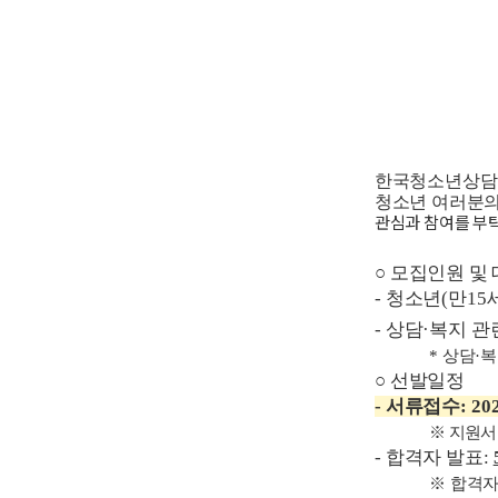
한국청소년상
청소년 여러분의
관심과 참여를 부
○
모집인원 및
-
청소년
(
만
15
-
상담
·
복지 관
*
상담
·
복
○
선발일정
-
서류접수
: 202
※
지원서
-
합격자 발표
:
※
합격자