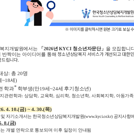
※ 이미지를 클릭하시면 원본 크기로 보실 수
담복지개발원에서는
「
2026
년
KYCI
청소년자문단
」
을 모집합니
청소년상담복지 서비스가 개선되고 대한민
 반짝이는 아이디어를 통해
탁드립니다
.
 대상
:
총
20
명
세
~18
세
)
*
련 학과
학부생
(
만
19
세
~24
세 후기청소년
)
지관련학과
:
상담학
,
교육학
,
심리학
,
청소년학
,
사회복지학
,
아동가족
6. 4. 10.(
금
) ~ 4. 30.(
목
)
 및 자기소개서는 한국청소년상담복지개발원
(www.kyci.or.kr)
공지사항에
5. 8.(
금
)
는 개별 연락으로 통보되며 이후 일정이 안내됨