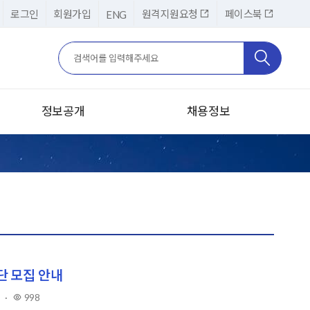
로그인
회원가입
원격지원요청
페이스북
ENG
검색어
검색
검색
정보공개
채용정보
정보공개제도안내
채용공고
정보공개청구
채용제도
사전정보공표
인사제도
공공데이터 개방
입사지원(본원)
경영공시
입사지원(재택 사이버상담원)
문단 모집 안내
기부금품 모금 및 활용실적
8
·
998
조회
사업실명제