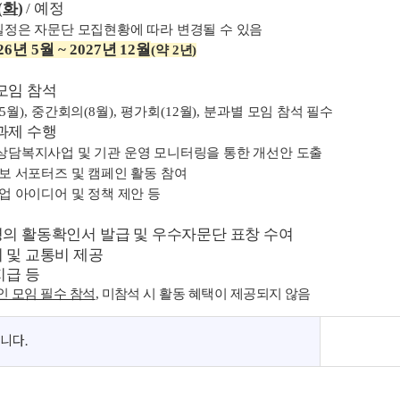
(
화
)
/
예정
일정은 자문단 모집현황에 따라 변경될 수 있음
26
년
5
월
~ 2027
년
12
월
(
약
2
년
)
모임 참석
(5
월
),
중간회의
(8
월
),
평가회
(12
월
),
분과별 모임 참석 필수
과제 수행
담복지사업 및 기관 운영 모니터링을 통한 개선안 도출
보 서포터즈 및 캠페인 활동 참여
업 아이디어 및 정책 제안 등
의 활동확인서 발급 및 우수자문단 표창 수여
 및 교통비 제공
지급 등
 모임 필수 참석
,
미참석 시 활동 혜택이 제공되지 않음
니다.