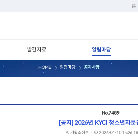
홈
발간자료
알림마당
연구보고서
공지사항
HOME
알림마당
공지사항
청소년상담 이슈페이퍼·브리프
보도자료
카드뉴스
언론에 비친 KYCI
발간물 검색
전국민 온라인 상담 교육
청소년 상담연구
청소년지도자 연수일정
No.7489
[공지] 2026년 KYCI 청소년자
사회공헌활동
기획조정부
작성자
·
2026-04-10 15:26:1
게시일
유관기관소식