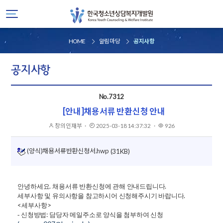
HOME
알림마당
공지사항
공지사항
No.7312
[안내]채용서류 반환신청 안내
창의인재부
작성자
·
2025-03-18 14:37:32
게시일
·
926
조회
(양식)채용서류반환신청서.hwp
(31KB)
.
.
안녕하세요
채용서류 반환신청에 관해 안내드립니다
.
세부사항 및 유의사항을 참고하시어 신청해주시기 바랍니다
<
>
세부사항
:
- 신청방법
담당자 메일주소로 양식을 첨부하여 신청